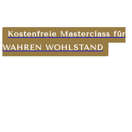
Kostenfreie Masterclass für
WAHREN WOHLSTAND
»
Es gibt nur zwei Arten zu leben.
Indem wir entweder nichts oder alles
als Wunder betrachten
.
«
Albert Einstein